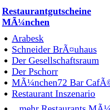
Restaurantgutscheine
MÃ¼nchen
Arabesk
Schneider BrÃ¤uhaus
Der Gesellschaftsraum
Der Pschorr
MÃ¼nchen72 Bar CafÃ
Restaurant Inszenario
...mehr Restaurants MÃ