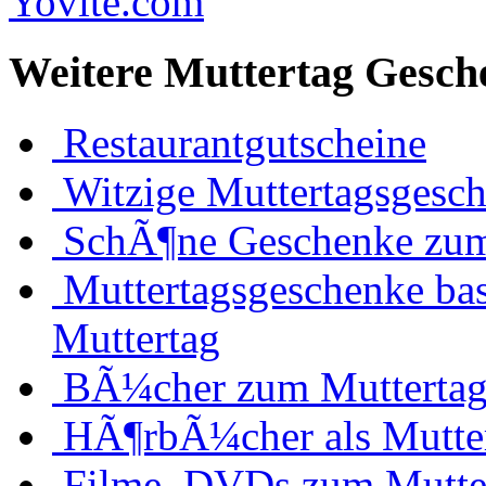
Weitere Muttertag Gesch
Restaurantgutscheine
Witzige Muttertagsgesc
SchÃ¶ne Geschenke zum
Muttertagsgeschenke bas
Muttertag
BÃ¼cher zum Mutterta
HÃ¶rbÃ¼cher als Mutte
Filme, DVDs zum Mutte