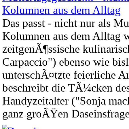
Das passt - nicht nur als M
Kolumnen aus dem Alltag w
zeitgenÃ¶ssische kulinari
Carpaccio") ebenso wie bis
unterschÃ¤tzte feierliche 
beschreibt die TÃ¼cken des
Handyzeitalter ("Sonja mach
ganz groÃŸen Daseinsfragen 