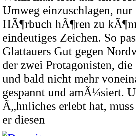
Umweg einzuschlagen, nur
HÃ¶rbuch hÃ¶ren zu kÃ¶nnen
eindeutiges Zeichen. So pass
Glattauers Gut gegen Nor
der zwei Protagonisten, die
und bald nicht mehr vonein
gespannt und amÃ¼siert. Un
Ã„hnliches erlebt hat, muss
er diesen