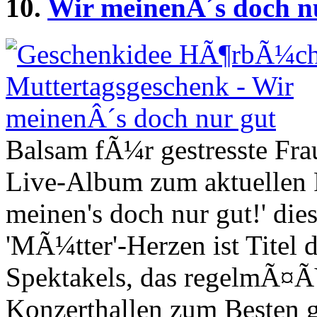
10.
Wir meinenÂ´s doch n
Balsam fÃ¼r gestresste Fra
Live-Album zum aktuellen 
meinen's doch nur gut!' die
'MÃ¼tter'-Herzen ist Titel
Spektakels, das regelmÃ¤Ã
Konzerthallen zum Besten 