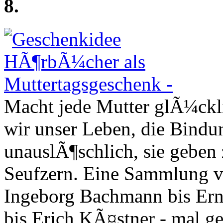
8.
Macht jede Mutter glÃ¼ckl
wir unser Leben, die Bindu
unauslÃ¶schlich, sie geben
Seufzern. Eine Sammlung v
Ingeborg Bachmann bis Er
bis Erich KÃ¤stner - mal ge