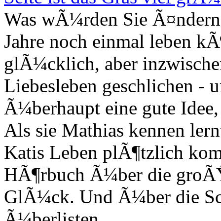
Was wÃ¼rden Sie Ã¤ndern, 
Jahre noch einmal leben kÃ¶
glÃ¼cklich, aber inzwischen
Liebesleben geschlichen - u
Ã¼berhaupt eine gute Idee,
Als sie Mathias kennen lernt
Katis Leben plÃ¶tzlich komp
HÃ¶rbuch Ã¼ber die groÃŸ
GlÃ¼ck. Und Ã¼ber die Sch
Ã¼berlisten.