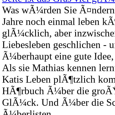
Was wÃ¼rden Sie Ã¤ndern, 
Jahre noch einmal leben kÃ¶
glÃ¼cklich, aber inzwischen
Liebesleben geschlichen - u
Ã¼berhaupt eine gute Idee,
Als sie Mathias kennen lernt
Katis Leben plÃ¶tzlich komp
HÃ¶rbuch Ã¼ber die groÃŸ
GlÃ¼ck. Und Ã¼ber die Sch
Ã¼berlisten.