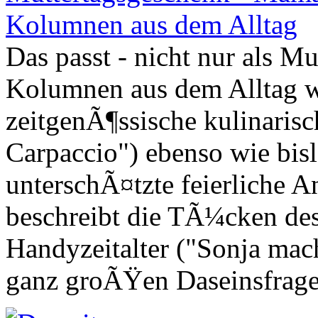
Das passt - nicht nur als M
Kolumnen aus dem Alltag w
zeitgenÃ¶ssische kulinari
Carpaccio") ebenso wie bis
unterschÃ¤tzte feierliche 
beschreibt die TÃ¼cken des
Handyzeitalter ("Sonja mach
ganz groÃŸen Daseinsfragen 