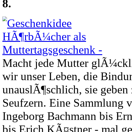
8.
Macht jede Mutter glÃ¼ckl
wir unser Leben, die Bindu
unauslÃ¶schlich, sie geben
Seufzern. Eine Sammlung v
Ingeborg Bachmann bis Er
bis Erich KÃ¤stner - mal ge