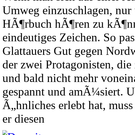
Umweg einzuschlagen, nur
HÃ¶rbuch hÃ¶ren zu kÃ¶nnen
eindeutiges Zeichen. So pass
Glattauers Gut gegen Nor
der zwei Protagonisten, die
und bald nicht mehr vonein
gespannt und amÃ¼siert. Un
Ã„hnliches erlebt hat, muss
er diesen