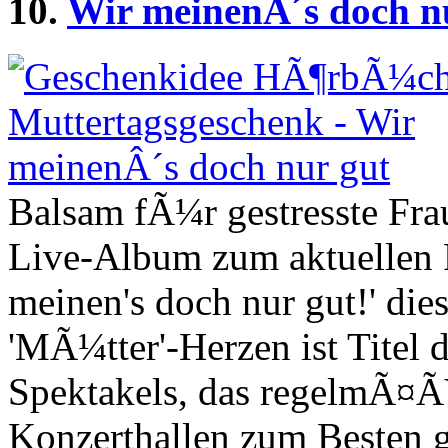
10.
Wir meinenÂ´s doch n
Balsam fÃ¼r gestresste Fra
Live-Album zum aktuellen 
meinen's doch nur gut!' die
'MÃ¼tter'-Herzen ist Titel
Spektakels, das regelmÃ¤Ã
Konzerthallen zum Besten 