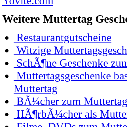
Weitere Muttertag Gesch
Restaurantgutscheine
Witzige Muttertagsgesc
SchÃ¶ne Geschenke zum
Muttertagsgeschenke bas
Muttertag
BÃ¼cher zum Mutterta
HÃ¶rbÃ¼cher als Mutte
Filme, DVDs zum Mutte